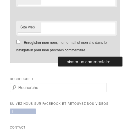
Site web
Enregistrer mon nom, mon e-mail et mon site dans le
navigateur pour mon prochain commentaire.
RECHERCHER
R
e
c
h
SUIVEZ-NOUS SUR FACEBOOK ET RETOUVEZ NOS VIDÉOS
e
r
c
h
CONTACT
e