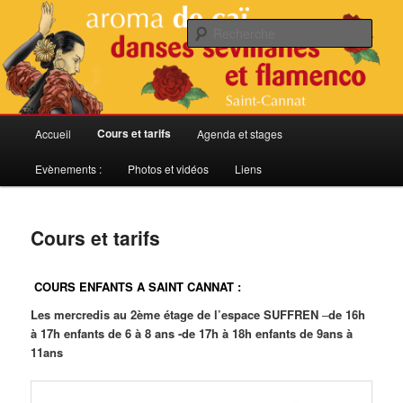
Aller
Danses sevillanes et flamenco
au
Rech
contenu
principal
Aroma de Caï
Menu
Cours et tarifs
Accueil
Agenda et stages
principal
Evènements :
Photos et vidéos
Liens
Cours et tarifs
COURS ENFANTS A SAINT CANNAT :
Les mercredis au 2ème étage de l’espace SUFFREN
–
de 16h
à 17h enfants de 6 à 8 ans
-de 17h à 18h enfants de 9ans à
11ans